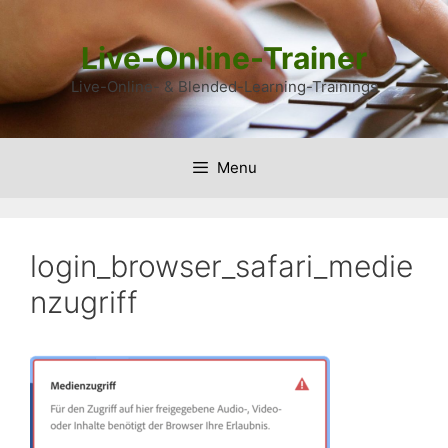
Skip
to
Live-Online-Trainer
content
Live-Online- & Blended-Learning-Trainings
Menu
login_browser_safari_medie
nzugriff