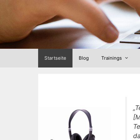
Skip
to
content
Startseite
Blog
Trainings
„T
[M
Te
da