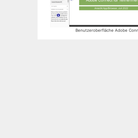
Benutzeroberfläche Adobe Conne
Diese Materialien können Sie unter
Webinar zu Tipps & Tricks fü
In 2023 und 2024 werden weitere
stattfinden. 60 Minuten lang beantw
habe. Sie lernen, wie Sie die Softw
Teilnehmer aktiv einbinden und beg
Angebot für Untern
Sie sind verantwortlich für
Aus- un
Ihre internen
Trainer und Ausbilde