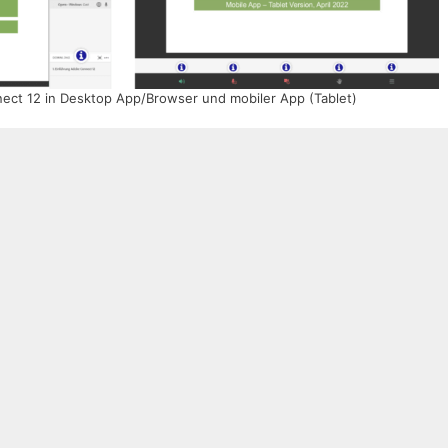
ct 12 in Desktop App/Browser und mobiler App (Tablet)
 einer CC-BY-Lizenz für eigene Zwecke nutzen.
r Adobe Connect
Webinare zu Tipps und Tricks für Adobe Connect
orte ich Ihnen alle Fragen, die Sie zu dieser Software
are effektiver einsetzen, Abläufe vereinfachen und Ihre
eistern.
ehmen und Bildungsträger
d Weiterbildung im Unternehmen
und wollen, dass
r
schnell und effektiv online trainieren können? Sie