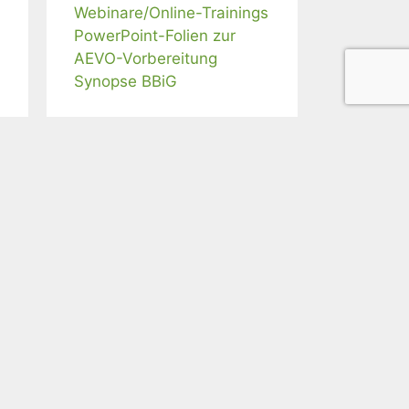
Webinare/Online-Trainings
PowerPoint-Folien zur
AEVO-Vorbereitung
Synopse BBiG
Webinar-Angebote
Frag' Susanne: 60 Min.
F&A zu Adobe Connect