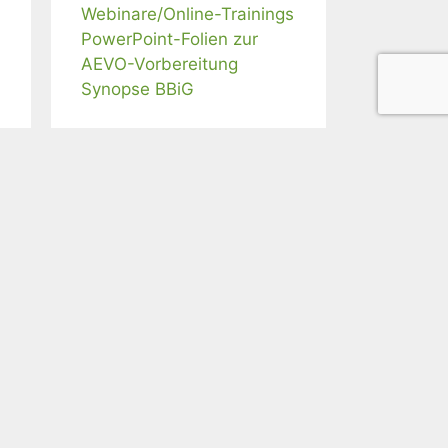
Webinare/Online-Trainings
PowerPoint-Folien zur
AEVO-Vorbereitung
Synopse BBiG
Webinar-Angebote
Frag' Susanne: 60 Min.
F&A zu Adobe Connect