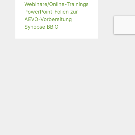
Webinare/Online-Trainings
PowerPoint-Folien zur
AEVO-Vorbereitung
Synopse BBiG
Webinar-Angebote
Frag' Susanne: 60 Min.
F&A zu Adobe Connect