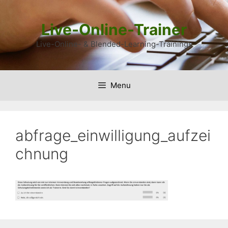
Skip
to
Live-Online-Trainer
content
Live-Online- & Blended-Learning-Trainings
Menu
abfrage_einwilligung_aufzei
chnung